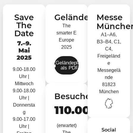
Save
Geländeplan
Messe
The
Münche
The
Date
smarter E
A1–A6,
Europe
B3–B4, C1,
7.–9.
2025
C4,
Mai
Freigeländ
2025
Geländeplan
e
als PDF
9.00-18.00
Messegelä
Uhr |
nde
Mittwoch
81823
9.00-18.00
München
Besucher
Uhr |
Donnersta
110.000+
g
9.00-17.00
(erwartet)
Uhr |
Social
The