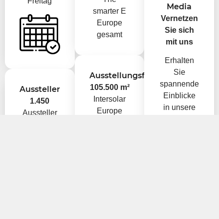
Freitag
Media
smarter E
Vernetzen
Europe
Sie sich
gesamt
mit uns
Erhalten
Sie
Ausstellungsfläche
spannende
105.500 m²
Aussteller
Einblicke
Intersolar
1.450
in unsere
Europe
Aussteller
Lösungen
206.000 m²
der
und
The
Intersolar
aktuelle
smarter E
Europe
Branchen-
Europe
News!
1.800
Anbieter
von
Produkten
und