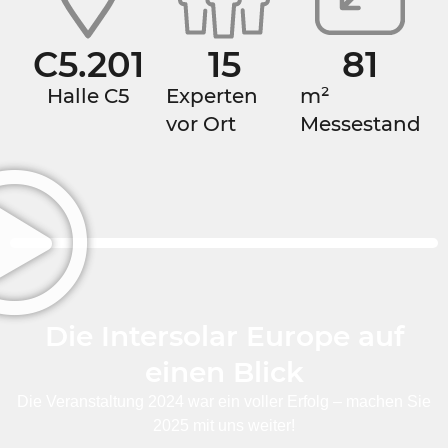
C
5.210
19
132
Halle C5
Experten
m²
vor Ort
Messestand
Die Intersolar Europe auf
einen Blick
Die Veranstaltung 2024 war ein voller Erfolg – machen Sie
2025 mit uns weiter!