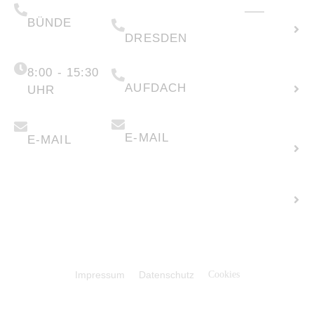
helfen?
65708-00
(+49) 0351 .
Solarpotenzial
79995-200
BÜNDE
berechnen
DRESDEN
Montag -
Freitag
(+49) 05223 .
65708-88
Neue
8:00 - 15:30
AUFDACH
Anfrage
UHR
erstellen
anfragen@faber-
info@faber-
solartechnik.de
solartechnik.de
E-MAIL
E-MAIL
Flächen
verpachten
Karriere +
Stellenangeb
© 2026 Faber Solartechnik GmbH
Impressum
Datenschutz
Cookies