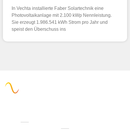
In Vechta installierte Faber Solartechnik eine
Photovoltaikanlage mit 2.100 kWp Nennleistung.
Sie erzeugt 1.986.541 kWh Strom pro Jahr und
speist den Überschuss ins
Verwaltung
Technik &
Wie können
Vertrieb
wir Ihnen
(+49) 05223 .