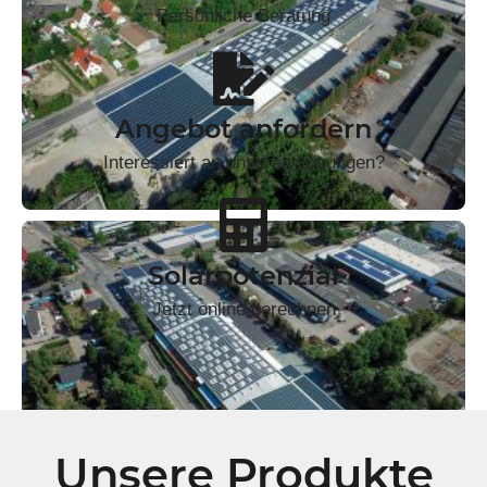
Persönliche Beratung
Angebot anfordern
Interessiert an unseren Lösungen?
Solarpotenzial
Jetzt online berechnen
Unsere Produkte