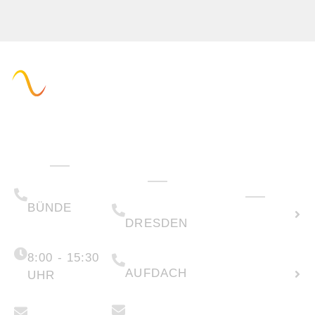
Verwaltung
Technik &
Wie können
Vertrieb
wir Ihnen
(+49) 05223 .
helfen?
65708-00
(+49) 0351 .
Solarpotenzial
79995-200
BÜNDE
berechnen
DRESDEN
Montag -
Freitag
(+49) 05223 .
65708-88
Neue
8:00 - 15:30
AUFDACH
Anfrage
UHR
erstellen
anfragen@faber-
info@faber-
solartechnik.de
solartechnik.de