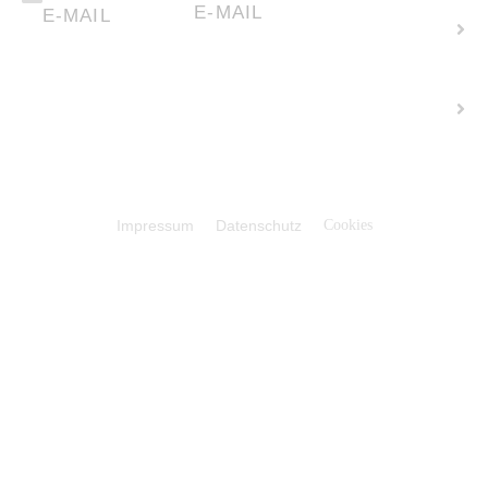
E-MAIL
E-MAIL
Flächen
verpachten
Karriere +
Stellenangeb
© 2026 Faber Solartechnik GmbH
Impressum
Datenschutz
Cookies