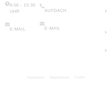
(+49) 05223 .
65708-88
Neue
8:00 - 15:30
AUFDACH
Anfrage
UHR
erstellen
anfragen@faber-
info@faber-
solartechnik.de
solartechnik.de
E-MAIL
E-MAIL
Flächen
verpachten
Karriere +
Stellenangeb
© 2026 Faber Solartechnik GmbH
Impressum
Datenschutz
Cookies