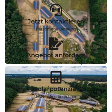
Jetzt kontaktieren
Persönliche Beratung
Angebot anfordern
Interessiert an unseren Lösungen?
Solarpotenzial
Jetzt online berechnen