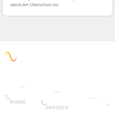
speist den Überschuss ins
Verwaltung
Technik &
Wie können
Vertrieb
wir Ihnen
(+49) 05223 .
helfen?
65708-00
(+49) 0351 .
Solarpotenzial
79995-200
BÜNDE
berechnen
DRESDEN
Montag -
Freitag